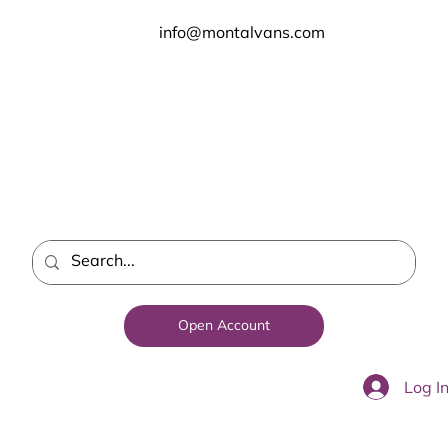
info@montalvans.com
Open Account
Log I